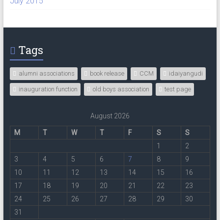
July 2015
Tags
alumni associations
book release
CCM
idaiyangudi
inauguration function
old boys association
test page
August 2026
M
T
W
T
F
S
S
1
2
3
4
5
6
7
8
9
10
11
12
13
14
15
16
17
18
19
20
21
22
23
24
25
26
27
28
29
30
31