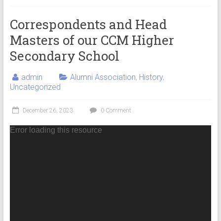
Correspondents and Head
Masters of our CCM Higher
Secondary School
admin
Alumni Association
,
History
,
Uncategorized
December 26, 2023
0 Comment
Error loading this resource