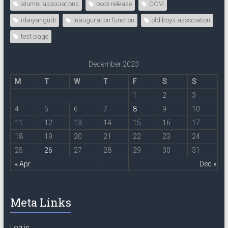
alumni associations
book release
CCM
idaiyangudi
inauguration function
old boys association
test page
December 2023
M
T
W
T
F
S
S
1
2
3
4
5
6
7
8
9
10
11
12
13
14
15
16
17
18
19
20
21
22
23
24
25
26
27
28
29
30
31
« Apr
Dec »
Meta Links
Log in