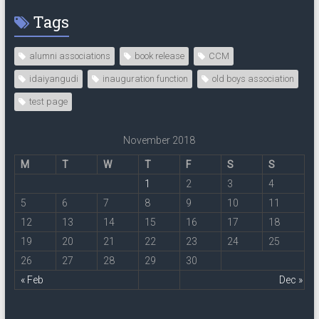
Tags
alumni associations
book release
CCM
idaiyangudi
inauguration function
old boys association
test page
November 2018
M
T
W
T
F
S
S
1
2
3
4
5
6
7
8
9
10
11
12
13
14
15
16
17
18
19
20
21
22
23
24
25
26
27
28
29
30
« Feb
Dec »