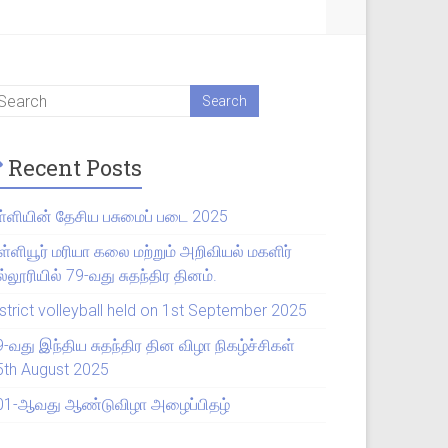
Recent Posts
ள்ளியின் தேசிய பசுமைப் படை 2025
ள்ளியூர் மரியா கலை மற்றும் அறிவியல் மகளிர்
்லூரியில் 79-வது சுதந்திர தினம்.
strict volleyball held on 1st September 2025
9-வது இந்திய சுதந்திர தின விழா நிகழ்ச்சிகள்
5th August 2025
01-ஆவது ஆண்டுவிழா அழைப்பிதழ்