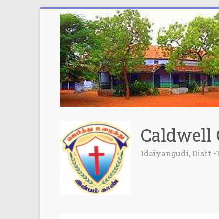
Caldwell 
Idaiyangudi, Distt -