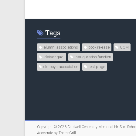
Tags
alumni associations
book release
CCM
idaiyangudi
inauguration function
old boys association
test page
Copyright © 2026
Caldwell Centenary Memorial Hr. Sec. Schoo
Accelerate by
ThemeGrill
.