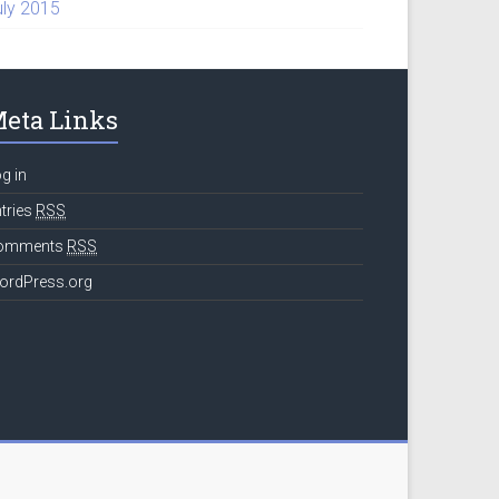
uly 2015
eta Links
g in
tries
RSS
omments
RSS
ordPress.org