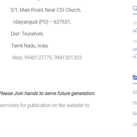
1, Main Road, Near CSI Church,
i (PO) – 627651,
சு
Tirunelveli,
 Nadu, India
ப
பட
 9940127775, 9841301303
A
Please Join hands to serve future generation.
H
memories for publication on the website to
N
U