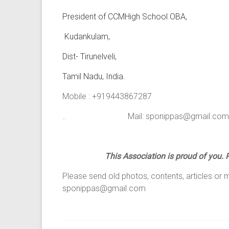
President of CCMHigh School OBA, 3/
Kudankulam, Idaiyangud
Dist- Tirunelveli, Dist- 
Tamil Nadu, India. Tamil
Mobile : +919443867287 Mob:
.. Mail: sponippas@gmail.com
This Association is proud of you. 
Please send old photos, contents, articles or 
sponippas@gmail.com