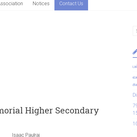
Association
Notices
Contact Us
ப
வ
கல
Di
7
orial Higher Secondary
1
1
an OR Isaac Paulraj