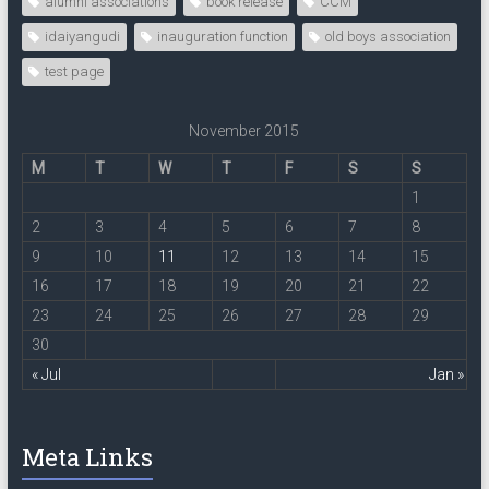
alumni associations
book release
CCM
idaiyangudi
inauguration function
old boys association
test page
November 2015
M
T
W
T
F
S
S
1
2
3
4
5
6
7
8
9
10
11
12
13
14
15
16
17
18
19
20
21
22
23
24
25
26
27
28
29
30
« Jul
Jan »
Meta Links