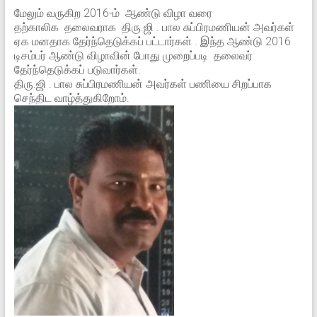
மேலும் வருகிற 2016-ம் ஆண்டு விழா வரை
தற்காலிக தலைவராக திரு.ஜி . பால சுப்பிரமணியன் அவர்கள்
ஏக மனதாக தேர்ந்தெடுக்கப் பட்டார்கள் . இந்த ஆண்டு 2016
டிசம்பர் ஆண்டு விழாவின் போது முறைப்படி தலைவர்
தேர்ந்தெடுக்கப் படுவார்கள்.
திரு.ஜி . பால சுப்பிரமணியன் அவர்கள் பணியை சிறப்பாக
செந்திட வாழ்த்துகிறோம்.