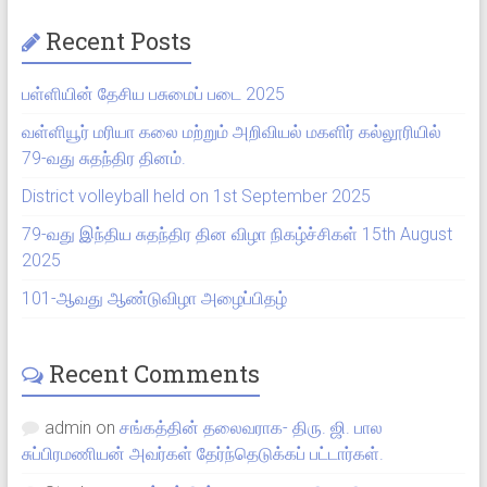
Recent Posts
பள்ளியின் தேசிய பசுமைப் படை 2025
வள்ளியூர் மரியா கலை மற்றும் அறிவியல் மகளிர் கல்லூரியில்
79-வது சுதந்திர தினம்.
District volleyball held on 1st September 2025
79-வது இந்திய சுதந்திர தின விழா நிகழ்ச்சிகள் 15th August
2025
101-ஆவது ஆண்டுவிழா அழைப்பிதழ்
Recent Comments
admin
on
சங்கத்தின் தலைவராக- திரு. ஜி. பால
சுப்பிரமணியன் அவர்கள் தேர்ந்தெடுக்கப் பட்டார்கள்.