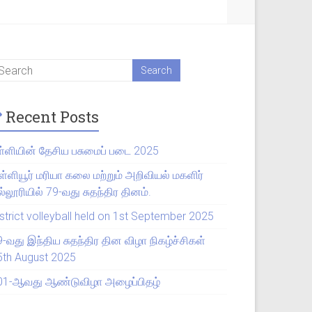
Recent Posts
ள்ளியின் தேசிய பசுமைப் படை 2025
ள்ளியூர் மரியா கலை மற்றும் அறிவியல் மகளிர்
்லூரியில் 79-வது சுதந்திர தினம்.
strict volleyball held on 1st September 2025
9-வது இந்திய சுதந்திர தின விழா நிகழ்ச்சிகள்
5th August 2025
01-ஆவது ஆண்டுவிழா அழைப்பிதழ்