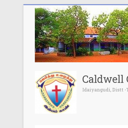
Caldwell 
Idaiyangudi, Distt -