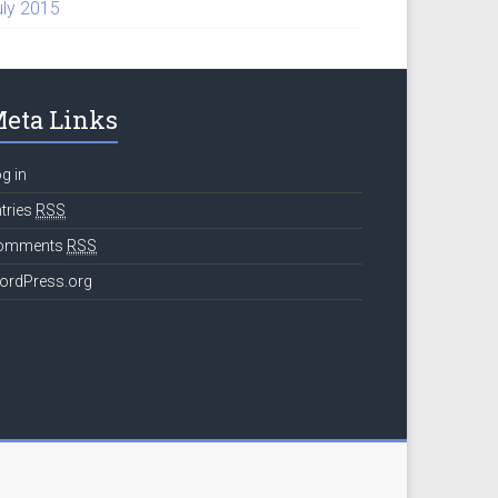
uly 2015
eta Links
g in
tries
RSS
omments
RSS
ordPress.org