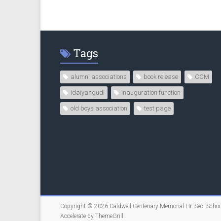
Tags
alumni associations
book release
CCM
idaiyangudi
inauguration function
old boys association
test page
Copyright © 2026
Caldwell Centenary Memorial Hr. Sec. Schoo
Accelerate by
ThemeGrill
.