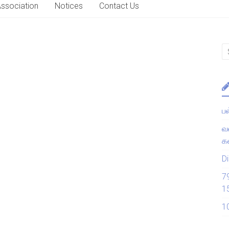
Association
Notices
Contact Us
ப
வ
கல
Di
7
1
1