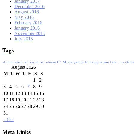
January 2017
December 2016
August 2016
May 2016
February 2016
January 2016
November 2015
July 2015
Tags
alumni associations
book release
CCM
idaiyangudi
inauguration function
old b
August 2026
M
T
W
T
F
S
S
1
2
3
4
5
6
7
8
9
10
11
12
13
14
15
16
17
18
19
20
21
22
23
24
25
26
27
28
29
30
31
« Oct
Meta Links