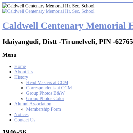
Caldwell Centenary Memorial Hr
Idaiyangudi, Distt -Tirunelveli, PIN -6276
Menu
Home
About Us
History
Head Masters at CCM
Correspondents at CCM
Group Photos B&W
Group Photos Color
Alumni Association
Membership Form
Notices
Contact Us
1946-56