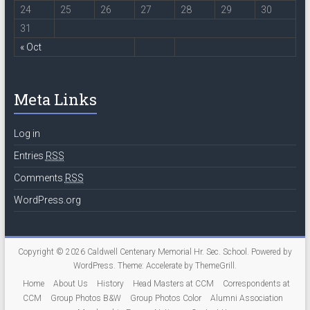
24
25
26
27
28
29
30
31
« Oct
Meta Links
Log in
Entries
RSS
Comments
RSS
WordPress.org
Copyright © 2026
Caldwell Centenary Memorial Hr. Sec. School
. Powered by
WordPress
. Theme: Accelerate by
ThemeGrill
.
Home
About Us
History
Head Masters at CCM
Correspondents at
CCM
Group Photos B&W
Group Photos Color
Alumni Association