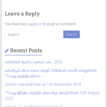
Leave a Reply
You must be
logged in
to post a comment.
Recent Posts
பள்ளியின் தேசிய பசுமைப் படை 2025
வள்ளியூர் மரியா கலை மற்றும் அறிவியல் மகளிர் கல்லூரியில்
79-வது சுதந்திர தினம்.
District volleyball held on 1st September 2025
79-வது இந்திய சுதந்திர தின விழா நிகழ்ச்சிகள் 15th August
2025
101-ஆவது ஆண்டுவிழா அழைப்பிதழ்