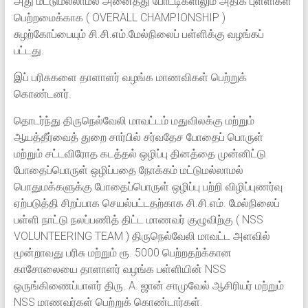
அது மட்டுமல்லாமல் அனைத்து போட்டிகளிலும் அதிக புள்ளிகள்
பெற்றமைக்காக ( OVERALL CHAMPIONSHIP )
சுழற்கோப்பையும் சி.சி.எம்.மேல்நிலைப் பள்ளிக்கு வழங்கப்
பட்டது.
இப் பரிசுகளை தாளாளர் வழங்க மாணவிகள் பெற்றுக்
கொண்டனர்.
தொடர்ந்து திருநெல்வேலி மாவட்டம் மதுவிலக்கு மற்றும்
ஆயத்தீர்வைத் துறை சார்பில் சர்வதேச போதைப் பொருள்
மற்றும் சட்டவிரோத கடத்தல் ஒழிப்பு தினத்தை முன்னிட்டு
போதைப்பொருள் ஒழிப்பதை நோக்கம் மட்டுமல்லாமல்
பொதுமக்களுக்கு போதைப்பொருள் ஒழிப்பு பற்றி விழிப்புணர்வு
ஏற்படுத்தி சிறப்பாக செயல்பட்டதற்காக சி.சி.எம். மேல்நிலைப்
பள்ளி நாட்டு நலப்பணித் திட்ட மாணவர் குழுவிற்கு ( NSS
VOLUNTEERING TEAM ) திருநெல்வேலி மாவட்ட அளவில்
மூன்றாவது பரிசு மற்றும் ரூ. 5000 பெற்றதற்க்கான
காசோலையை தாளாளர் வழங்க பள்ளியின் NSS
ஒருங்கிணைப்பாளர் திரு. A. ஜான் சாமுவேல் ஆசிரியர் மற்றும்
NSS மாணவர்கள் பெற்றுக் கொண்டார்கள்.