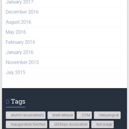
January 2017
December 2016
August 2016
May 2016
February 2016
January 2016
November 2015
July 2015
Tags
alumni associations
book release
CCM
idaiyangudi
inauguration function
old boys association
test page